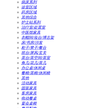
病床系列
诊室区域
药房区域
其他综合
护士站系列
治疗室/处置室
中医馆家具
衣帽间/妆台/博古架
床/书房/沙发
柜子/凳子/餐台
班台/屏风/玄关
茶台/茶空间/茶室
角几/花几/茶几
办公桌/休闲桌
餐椅/茶椅/休闲椅
其他
活动家具
固装家具
客房家具
电动餐桌
宴会桌椅