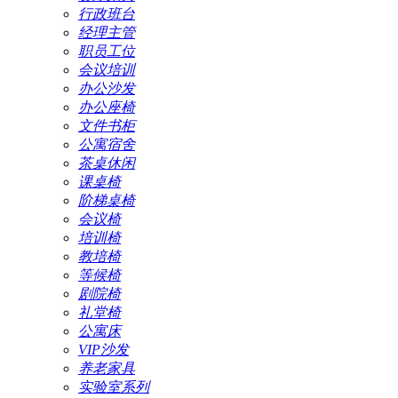
行政班台
经理主管
职员工位
会议培训
办公沙发
办公座椅
文件书柜
公寓宿舍
茶桌休闲
课桌椅
阶梯桌椅
会议椅
培训椅
教培椅
等候椅
剧院椅
礼堂椅
公寓床
VIP沙发
养老家具
实验室系列